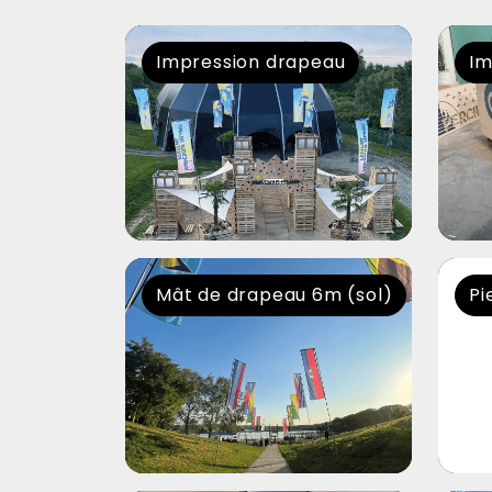
Impression drapeau
Im
Mât de drapeau 6m (sol)
Pi