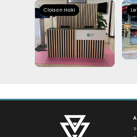
Cloison Haki
Le
A