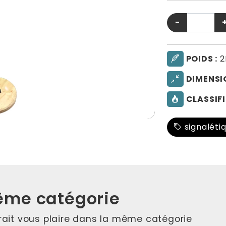
−
POIDS :
2
DIMENSI
CLASSIFI
signaléti
ême catégorie
rrait vous plaire dans la même catégorie