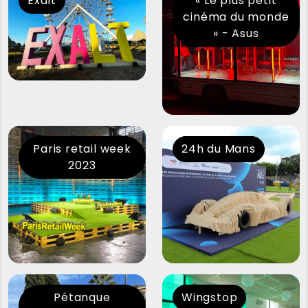
Exalt
« Le plus petit
cinéma du monde
» - Asus
Paris retail week
24h du Mans
2023
Pétanque
Wingstop