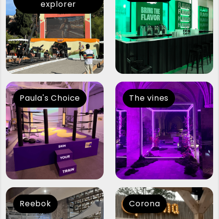
explorer
Paula's Choice
The vines
Reebok
Corona