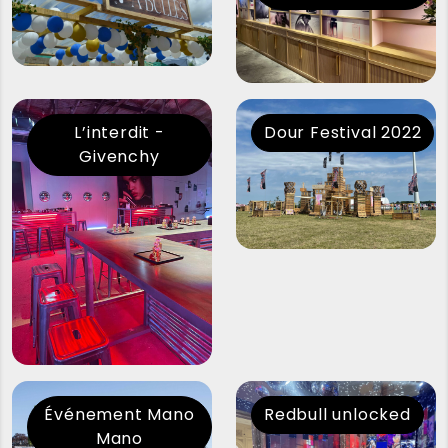
L’interdit -
Dour Festival 2022
Givenchy
Événement Mano
Redbull unlocked
Mano