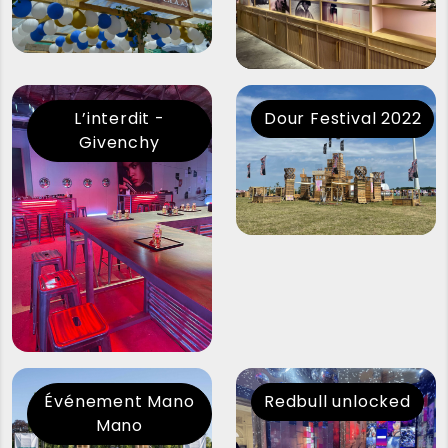
L’interdit -
Dour Festival 2022
Givenchy
Événement Mano
Redbull unlocked
Mano