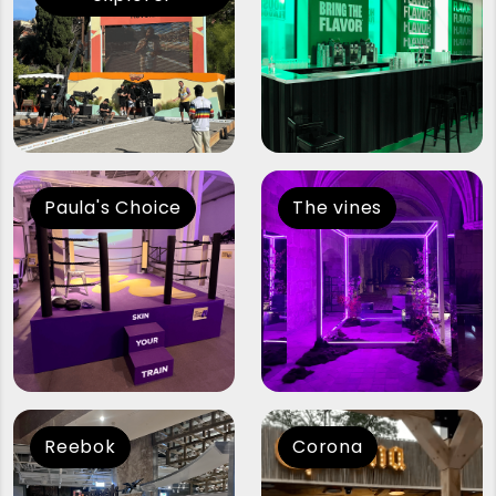
Paula's Choice
The vines
Reebok
Corona