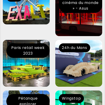
cinéma du monde
» - Asus
Paris retail week
24h du Mans
2023
Pétanque
Wingstop
explorer