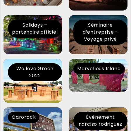
Solidays –
Séminaire
partenaire officiel
d’entreprise -
Voyage privé
We love Green
Marvellous Island
2022
Garorock
Événement
narciso rodriguez