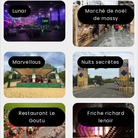
Lunar
Marché de noël
de massy
Marvellous
Nuits secrètes
Restaurant Le
Friche richard
Goutu
lenoir