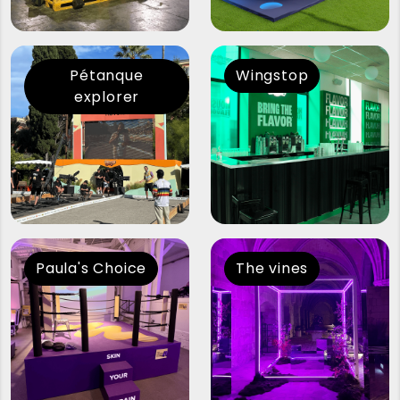
Pétanque
Wingstop
explorer
Paula's Choice
The vines