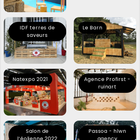
IDF terres de
Le Barn
saveurs
Natexpo 2021
Agence Profirst -
ruinart
Salon de
Passoa - hlwn
l’éolienne 2022
agency