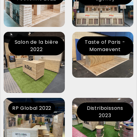
Salon de la bière
Taste of Paris -
2022
Momaevent
RP Global 2022
Distriboissons
2023