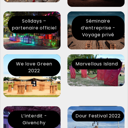
Solidays –
Séminaire
partenaire officiel
d’entreprise -
Voyage privé
We love Green
Marvellous Island
2022
Garorock
Événement
L’interdit -
Dour Festival 2022
narciso rodriguez
Givenchy