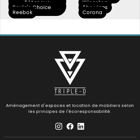
Pétanque
Wingstop
2023
Paula's Choice
The vines
explorer
Reebok
Corona
Aménagement d'espaces et location de mobiliers selon
les principes de l'écoresponsabilité.