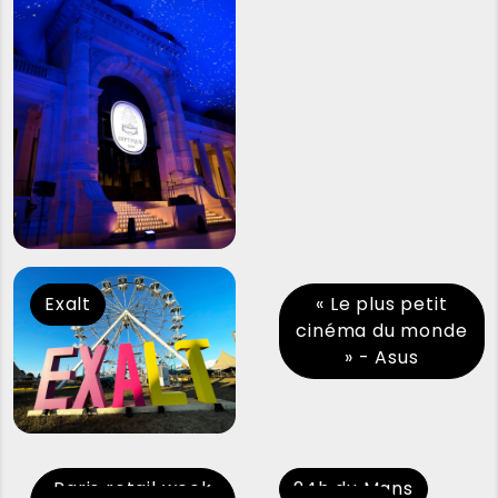
Exalt
« Le plus petit
cinéma du monde
» - Asus
Paris retail week
24h du Mans