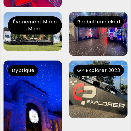
Événement Mano
Redbull unlocked
Mano
Dyptique
GP Explorer 2023