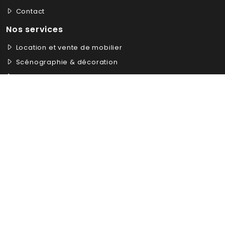
Contact
Nos services
Location et vente de mobilier
Scénographie & décoration
Standiste
Création sur-mesure
De la 3D à la réalisation
Catégories
Assises
Comptoirs
Tables
Gamme Salon
Jeux