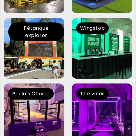
Pétanque
Wingstop
explorer
Paula's Choice
The vines