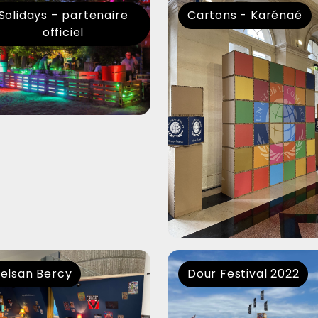
Solidays – partenaire
Cartons - Karénaé
officiel
elsan Bercy
Dour Festival 2022