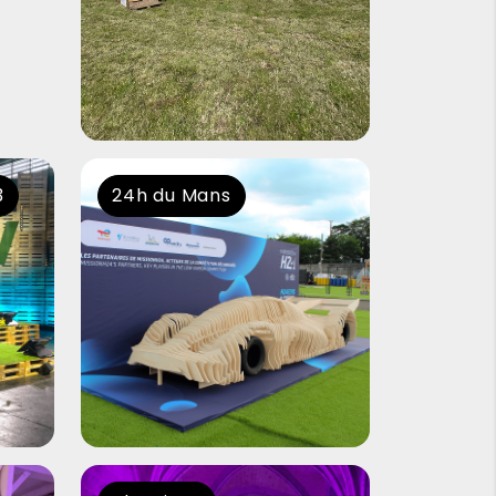
3
24h du Mans
The vines