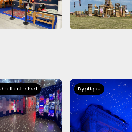
dbull unlocked
Dyptique