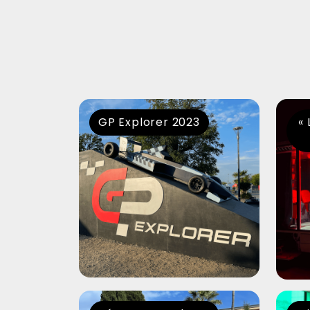
GP Explorer 2023
« 
Pétanque explorer
Wi