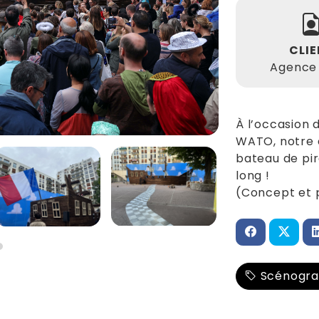
CLI
Agence
À l’occasion
WATO, notre 
bateau de pi
long !
(Concept et 
Scénogra