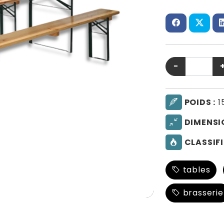
−
POIDS :
1
DIMENSI
CLASSIFI
tables
brasserie