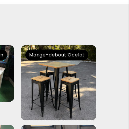
en
Mange-debout Ocelot