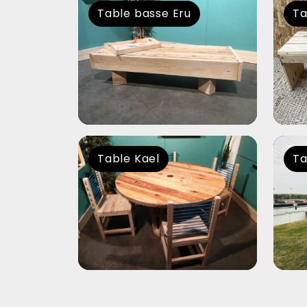
Table basse Eru
Ta
Table Kael
Ta