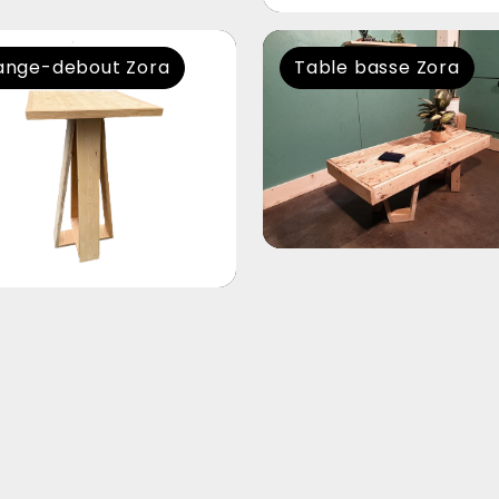
nge-debout Zora
Table basse Zora