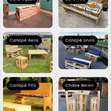
Canapé Aeris
Canapé Linoa
Canapé Tifa
Chaise Beren