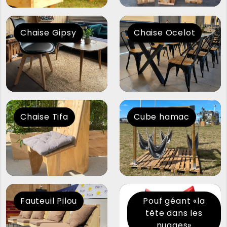
Chaise Gipsy
Chaise Ocelot
Chaise Tifa
Cube hamac
Fauteuil Pilou
Pouf géant «la
tête dans les
nuages»