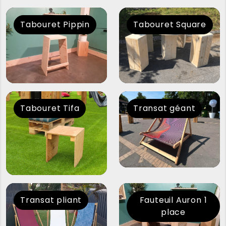
Tabouret Pippin
Tabouret Square
Tabouret Tifa
Transat géant
Transat pliant
Fauteuil Auron 1
place