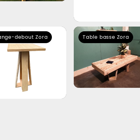
nge-debout Zora
Table basse Zora