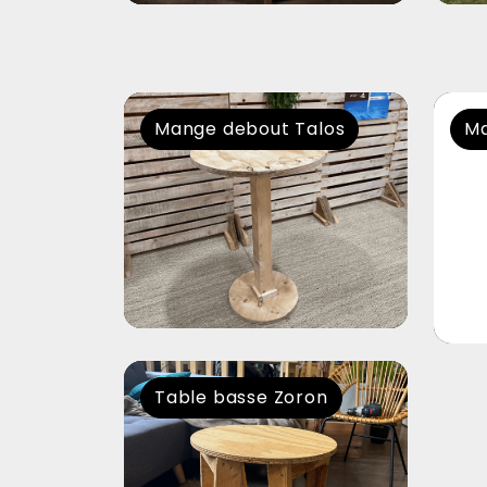
Mange debout Talos
Ma
Table basse Zoron