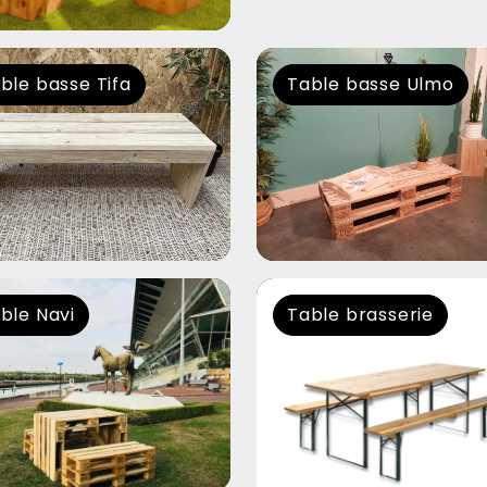
ble basse Tifa
Table basse Ulmo
ble Navi
Table brasserie