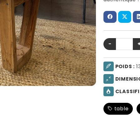
−
POIDS :
1
DIMENSI
CLASSIFI
table