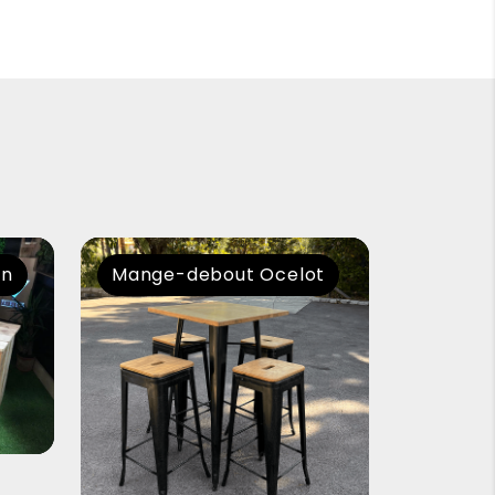
en
Mange-debout Ocelot