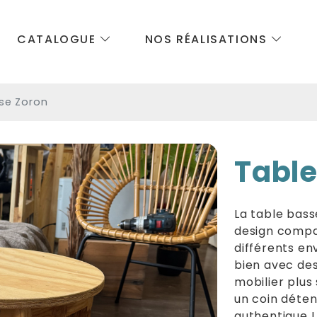
CATALOGUE
NOS RÉALISATIONS
se Zoron
Table
La table basse
design compac
différents en
bien avec de
mobilier plus
un coin déten
authentique !