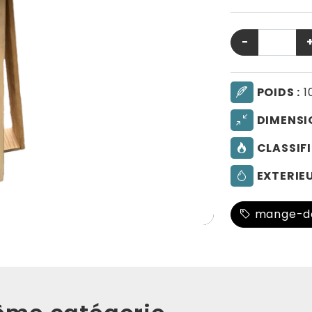
−
POIDS :
1
DIMENSI
CLASSIFI
EXTERIEU
mange-d