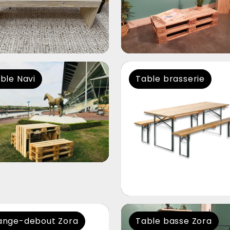
ble Navi
Table brasserie
nge-debout Zora
Table basse Zora