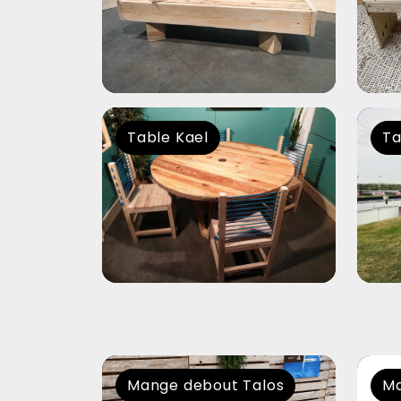
Table Kael
Ta
Mange debout Talos
Ma