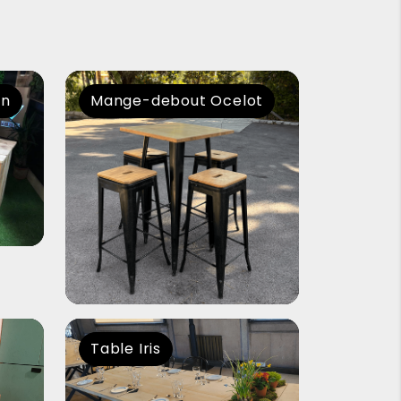
en
Mange-debout Ocelot
Table Iris