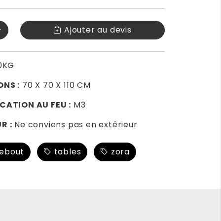
+
Ajouter au devis
0KG
ONS :
70 X 70 X 110 CM
CATION AU FEU :
M3
R :
Ne conviens pas en extérieur
ebout
tables
zora