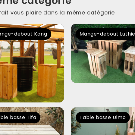
ême catégorie
rrait vous plaire dans la même catégorie
nge-debout Kong
Mange-debout Luthi
ble basse Tifa
Table basse Ulmo