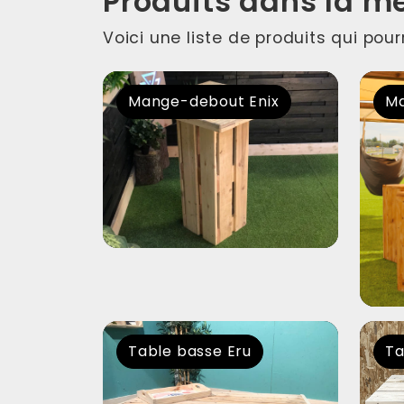
Produits dans la m
Voici une liste de produits qui pou
Mange-debout Enix
Ma
Table basse Eru
Ta