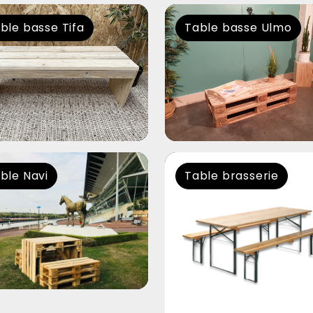
ble basse Tifa
Table basse Ulmo
ble Navi
Table brasserie