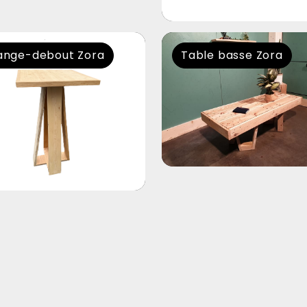
nge-debout Zora
Table basse Zora