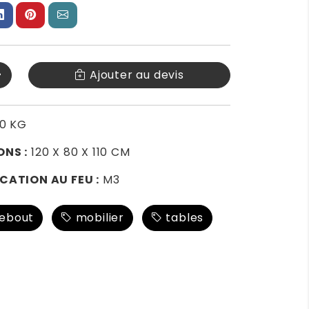
+
Ajouter au devis
0 KG
ONS :
120 X 80 X 110 CM
CATION AU FEU :
M3
ebout
mobilier
tables