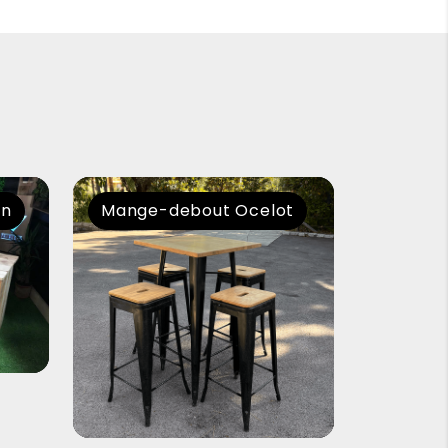
en
Mange-debout Ocelot