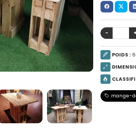
−
POIDS :
6
DIMENSI
CLASSIFI
mange-d