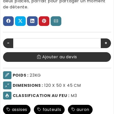
deux places, parfait pour partager un moment
de détente.
−
+
Ajouter au devis
POIDS :
23KG
DIMENSIONS :
120 X 50 X 45 CM
CLASSIFICATION AU FEU :
M3
assises
fauteuils
auron