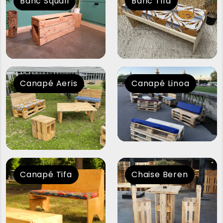
Banc Squall
Banc Tifa
Canapé Aeris
Canapé Linoa
Canapé Tifa
Chaise Beren