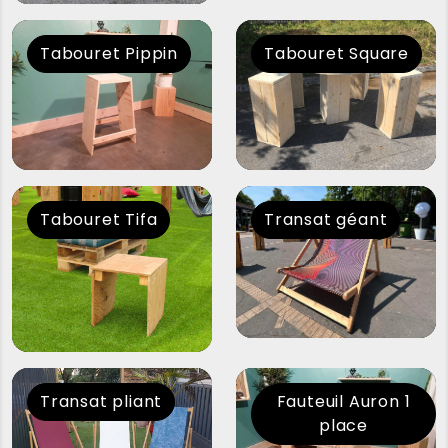
Tabouret Pippin
Tabouret Square
Tabouret Tifa
Transat géant
Transat pliant
Fauteuil Auron 1
place