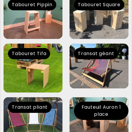
Tabouret Pippin
Tabouret Square
Tabouret Tifa
Transat géant
Transat pliant
Fauteuil Auron 1
place