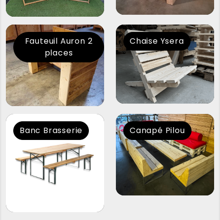
Fauteuil Auron 2
Chaise Ysera
places
Banc Brasserie
Canapé Pilou