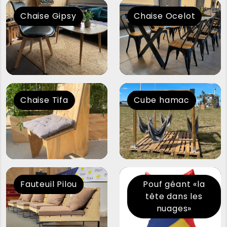
Chaise Gipsy
Chaise Ocelot
Chaise Tifa
Cube hamac
Fauteuil Pilou
Pouf géant «la
tête dans les
nuages»