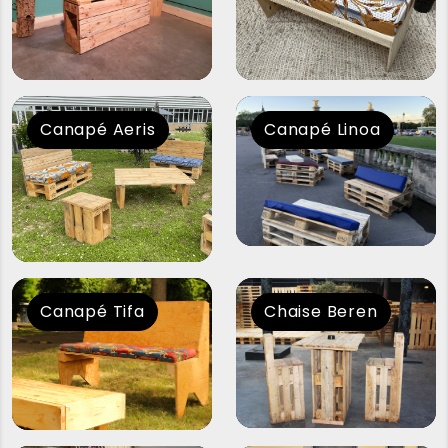
Canapé Aeris
Canapé Linoa
Canapé Tifa
Chaise Beren