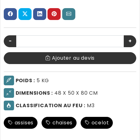
−
+
Ajouter au devis
POIDS :
5 KG
DIMENSIONS :
48 X 50 X 80 CM
CLASSIFICATION AU FEU :
M3
assises
chaises
ocelot