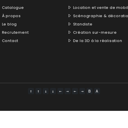
Catalogue
Location et vente de mobil
À propos
Scénographie & décorati
Le blog
Standiste
Recrutement
Création sur-mesure
Contact
De la 3D à la réalisation
↑
↑
↓
↓
←
→
←
→
B
A